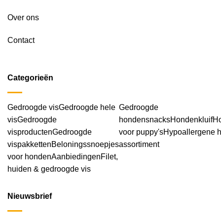
Over ons
Contact
Categorieën
Gedroogde vis
Gedroogde hele
Gedroogde
vis
Gedroogde
hondensnacks
Hondenkluif
H
visproducten
Gedroogde
voor puppy's
Hypoallergene 
vispakketten
Beloningssnoepjes
assortiment
voor honden
Aanbiedingen
Filet,
huiden & gedroogde vis
Nieuwsbrief