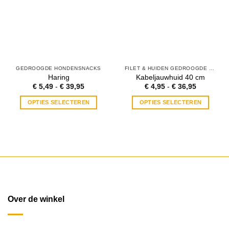
GEDROOGDE HONDENSNACKS
FILET & HUIDEN GEDROOGDE VIS
Haring
Kabeljauwhuid 40 cm
Prijsklasse:
Prijsklass
€
5,49
-
€
39,95
€
4,95
-
€
36,95
€ 5,49
€ 4,95
tot
tot
OPTIES SELECTEREN
OPTIES SELECTEREN
€ 39,95
€ 36,95
Dit
Dit
product
product
heeft
heeft
meerdere
meerdere
variaties.
variaties.
Deze
Deze
optie
optie
kan
kan
Over de winkel
gekozen
gekozen
worden
worden
op
op