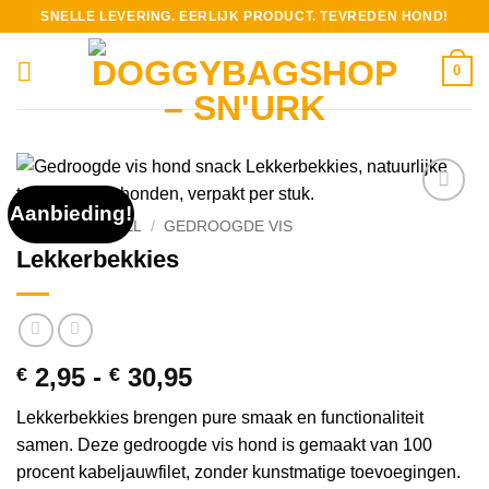
Ga
SNELLE LEVERING. EERLIJK PRODUCT. TEVREDEN HOND!
naar
inhoud
0
Aanbieding!
HOME
/
WINKEL
/
GEDROOGDE VIS
Lekkerbekkies
Prijsklasse:
2,95
-
30,95
€
€
€ 2,95
Lekkerbekkies brengen pure smaak en functionaliteit
tot
samen. Deze gedroogde vis hond is gemaakt van 100
€ 30,95
procent kabeljauwfilet, zonder kunstmatige toevoegingen.